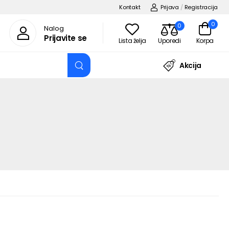
Kontakt
Prijava
/
Registracija
0
0
Nalog
Prijavite se
Lista želja
Uporedi
Korpa
Akcija