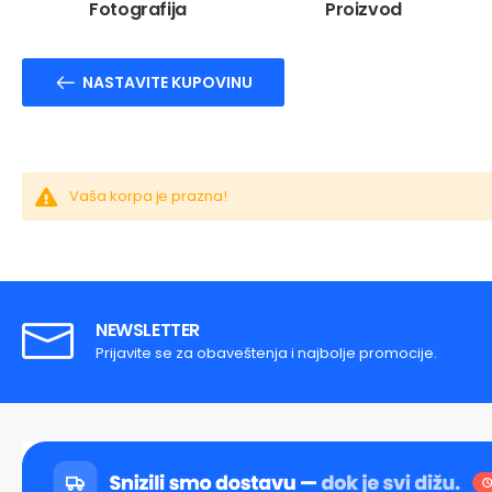
Fotografija
Proizvod
NASTAVITE KUPOVINU
Vaša korpa je prazna!
NEWSLETTER
Prijavite se za obaveštenja i najbolje promocije.