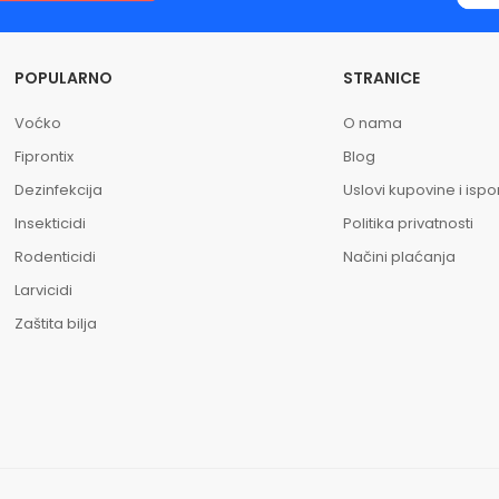
POPULARNO
STRANICE
Voćko
O nama
Fiprontix
Blog
Dezinfekcija
Uslovi kupovine i isp
Insekticidi
Politika privatnosti
Rodenticidi
Načini plaćanja
Larvicidi
Zaštita bilja