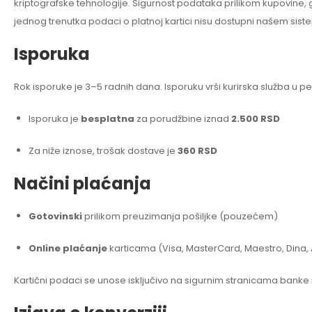
kriptografske tehnologije. Sigurnost podataka prilikom kupovine,
jednog trenutka podaci o platnoj kartici nisu dostupni našem sist
Isporuka
Rok isporuke je 3–5 radnih dana. Isporuku vrši kurirska služba u p
Isporuka je
besplatna
za porudžbine iznad
2.500 RSD
Za niže iznose, trošak dostave je
360 RSD
Načini plaćanja
Gotovinski
prilikom preuzimanja pošiljke (pouzećem)
Online plaćanje
karticama (Visa, MasterCard, Maestro, Dina,
Kartični podaci se unose isključivo na sigurnim stranicama banke 