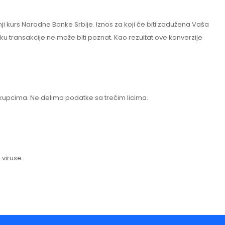
nji kurs Narodne Banke Srbije. Iznos za koji će biti zadužena Vaša
utku transakcije ne može biti poznat. Kao rezultat ove konverzije
 kupcima. Ne delimo podatke sa trećim licima.
 viruse.