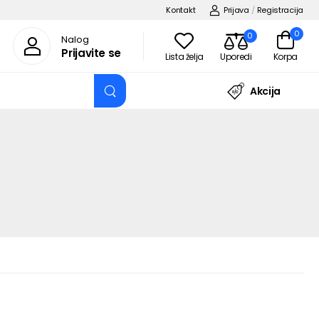
Kontakt
Prijava
/
Registracija
0
0
Nalog
Prijavite se
Lista želja
Uporedi
Korpa
Akcija