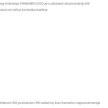
razlog vraćanja, PANAGRO DOO je u obavezi da povraćaj vrši
ava na račun korisnika kartice.
otrebom SSL protokola i PKI sistema, kao trenutno najsavremenije