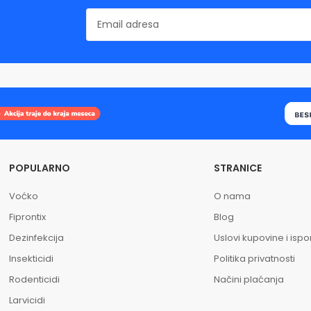
POPULARNO
STRANICE
Voćko
O nama
Fiprontix
Blog
Dezinfekcija
Uslovi kupovine i isp
Insekticidi
Politika privatnosti
Rodenticidi
Načini plaćanja
Larvicidi