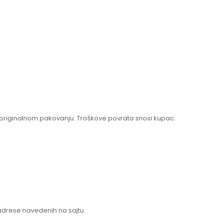
originalnom pakovanju. Troškove povrata snosi kupac.
adrese navedenih na sajtu.