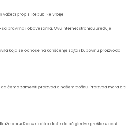
 važeći propisi Republike Srbije.
i se sa pravima i obavezama. Ovu internet stranicu uređuje
ila koja se odnose na korišćenje sajta i kupovinu proizvoda
se da ćemo zameniti proizvod o našem trošku. Proizvod mora biti
tkaže porudžbinu ukoliko dođe do očigledne greške u ceni.