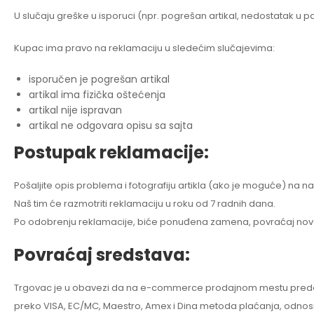
U slučaju greške u isporuci (npr. pogrešan artikal, nedostatak u 
Kupac ima pravo na reklamaciju u sledećim slučajevima:
isporučen je pogrešan artikal
artikal ima fizička oštećenja
artikal nije ispravan
artikal ne odgovara opisu sa sajta
Postupak reklamacije:
Pošaljite opis problema i fotografiju artikla (ako je moguće) na na
Naš tim će razmotriti reklamaciju u roku od 7 radnih dana.
Po odobrenju reklamacije, biće ponuđena zamena, povraćaj novca
Povraćaj sredstava:
Trgovac je u obavezi da na e-commerce prodajnom mestu predoči ja
preko VISA, EC/MC, Maestro, Amex i Dina metoda plaćanja, odnosno 