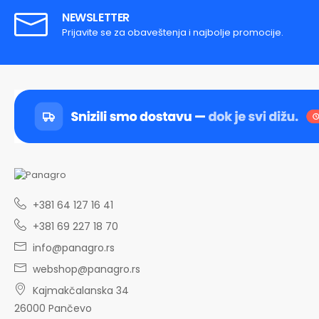
NEWSLETTER
Prijavite se za obaveštenja i najbolje promocije.
+381 64 127 16 41
+381 69 227 18 70
info@panagro.rs
webshop@panagro.rs
Kajmakčalanska 34
26000 Pančevo