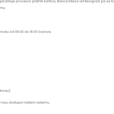
 garantuje procesor platnih kartica, Banca Intesa ad Beograd, pa se 
emu.
eriodu od 08:00 do 16:00 časova.
 Amex)
i nisu dostupni našem sistemu.