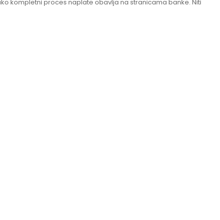
tako kompletni proces naplate obavlja na stranicama banke. Niti