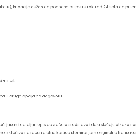
paketu), kupac je dužan da podnese prijavu u roku od 24 sata od prije
š email.
 ili druga opcija po dogovoru.
san i detaljan opis povraćaja sredstava i da u slučaju otkaza narud
isključivo na račun platne kartice storniranjem originalne transakcij