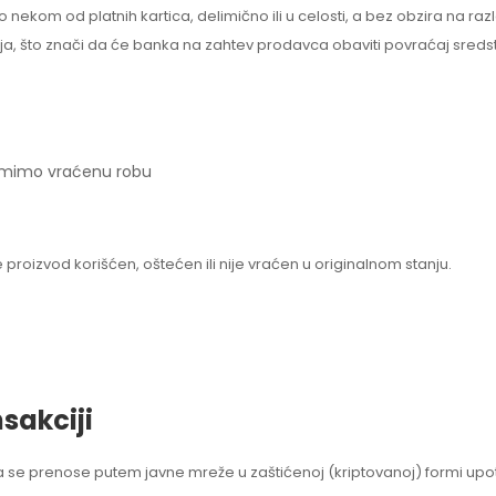
o nekom od platnih kartica, delimično ili u celosti, a bez obzira na 
ja, što znači da će banka na zahtev prodavca obaviti povraćaj sredst
rimimo vraćenu robu
proizvod korišćen, oštećen ili nije vraćen u originalnom stanju.
sakciji
ija se prenose putem javne mreže u zaštićenoj (kriptovanoj) formi up