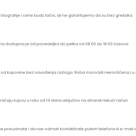
fotografije i cene budu tačni, ali ne garantujemo da su bez grešaka.
ima dostupna je od ponedeljka do petka od 08:00 do 16:00 časova.
od kupovine bez navođenja razloga. Roba mora biti nekorišćena i u 
aćaju kupcu u roku od 14 dana isključivo na dinarski tekući račun.
ne preuzimate i da nas odmah kontaktirate putem telefona ili e-mail 