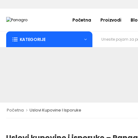
Početna
Proizvodi
Bl
KATEGORIJE
Početna
Uslovi Kupovine I Isporuke
Uslovi kupovine i isporuke – Panag