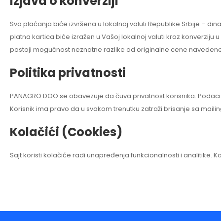
Izjava o konverziji
Sva plaćanja biće izvršena u lokalnoj valuti Republike Srbije – din
platna kartica biće izražen u Vašoj lokalnoj valuti kroz konverziju 
postoji mogućnost neznatne razlike od originalne cene navedene
Politika privatnosti
PANAGRO DOO se obavezuje da čuva privatnost korisnika. Podaci s
Korisnik ima pravo da u svakom trenutku zatraži brisanje sa mailing 
Kolačići (Cookies)
Sajt koristi kolačiće radi unapređenja funkcionalnosti i analitike. K