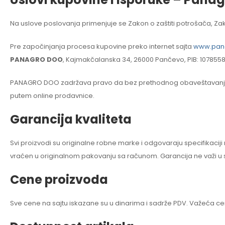
Na uslove poslovanja primenjuje se Zakon o zaštiti potrošača, Zako
Pre započinjanja procesa kupovine preko internet sajta
www.pana
PANAGRO DOO
, Kajmakčalanska 34, 26000 Pančevo, PIB: 10785584
PANAGRO DOO zadržava pravo da bez prethodnog obaveštavanja vrši
putem online prodavnice.
Garancija kvaliteta
Svi proizvodi su originalne robne marke i odgovaraju specifikacij
vraćen u originalnom pakovanju sa računom. Garancija ne važi u
Cene proizvoda
Sve cene na sajtu iskazane su u dinarima i sadrže PDV. Važeća 