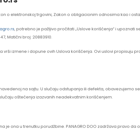
n o elektronskoj trgovini, Zakon o obligacionim odnosima kao i ostali
gro.rs
, potrebno je pažljivo pročitati „Uslove korišćenja“ i upoznat
7, Matični broj: 20883910.
 izmene i dopune ovih Uslova korišćenja. Ovi uslovi propisuju prav
i navedenoj na sajtu. U slučaju odstupanja ili defekta, obavezujemo 
 slučaju oštećenja izazvanih neadekvatnim korišćenjem.
cena je ona u trenutku porudžbine. PANAGRO DOO zadržava pravo da o