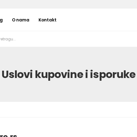
og
O nama
Kontakt
Uslovi kupovine i isporuke
ro.rs