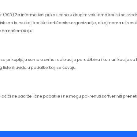
ar (RSD).Za informativni prikaz cena u drugim valutama koristi se sred
u istu po kursu koji koriste kartičarske organizacije, a koji nama u tren
 na našem sajtu.
e prikupljaju samo u svrhu realizacije porudžbina i komunikacije sa
liste ili uvida u podatke koji se čuvaju.
olačići ne sadrže lične podatke i ne mogu pokrenuti softver niti preneti