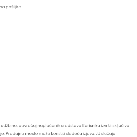
ma pošiljke.
žbine, povraćaj naplaćenih sredstava Korisniku izvrši isključivo
e. Prodajno mesto može koristiti sledeću izjavu: „U slučaju