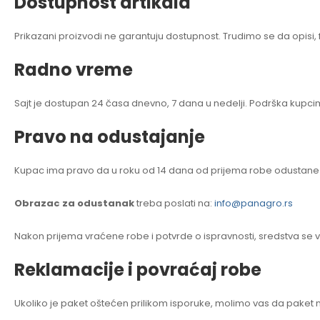
Dostupnost artikala
Prikazani proizvodi ne garantuju dostupnost. Trudimo se da opisi, 
Radno vreme
Sajt je dostupan 24 časa dnevno, 7 dana u nedelji. Podrška kupc
Pravo na odustajanje
Kupac ima pravo da u roku od 14 dana od prijema robe odustane 
Obrazac za odustanak
treba poslati na:
info@panagro.rs
Nakon prijema vraćene robe i potvrde o ispravnosti, sredstva se vr
Reklamacije i povraćaj robe
Ukoliko je paket oštećen prilikom isporuke, molimo vas da paket 