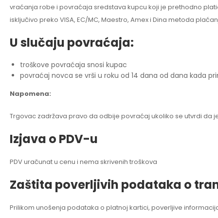
vraćanja robe i povraćaja sredstava kupcu koji je prethodno plati
isključivo preko VISA, EC/MC, Maestro, Amex i Dina metoda plaćan
U slučaju povraćaja:
troškove povraćaja snosi kupac
povraćaj novca se vrši u roku od 14 dana od dana kada p
Napomena:
Trgovac zadržava pravo da odbije povraćaj ukoliko se utvrdi da je 
Izjava o PDV-u
PDV uračunat u cenu i nema skrivenih troškova
Zaštita poverljivih podataka o tran
Prilikom unošenja podataka o platnoj kartici, poverljive informac