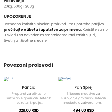
Pakovanje
20kg, 500g i 200g
UPOZORENJE
Bezbedno koristite biocidni proizvod. Pre upotrebe pažljivo
pročitajte etiketu i uputstvo za primenu.
Koristite samo
u skladu sa navedenim smernicama radi zaštite ljudi,
životinja i životne sredine.
Povezani proizvodi
Pancid
Pan Sprej
Preparat za efikasno
Efikasno sredstvo za
suzbijanje gmižućih i letećih
suzbijanje gmižućih i letećih
insekata i krpelja...
insekata u zatvorenom...
329,00 RSD
494,00 RSD