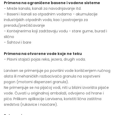
Primena na ograničene basene i vodene sisteme
- Mreže kanala, kanali za navodnjavanje itd.
- Baseni i kanali sa otpadnim vodama - akumulacije
industrijskih otpadnih voda, kao i postrojenja za
preradu/prečišćavanje
- Kontejnerima koji zadržavaju vodu - stare gume, burad i
slično
- Šahtovi i bare
Primena na otvorene vode koje ne teku
- Plavni stajaći pojas reka, jezera, drugih voda.
Larvixen se primenjuje po površini vode korišćenjem ručnog
alata ili mehaničkih razbacivača granula na sopstveni
pogon (motorni dispenzeri granula).
Ne primenjuje se na pijaćoj vodi, niti u blizini izvorišta pijaće
vode. Čuvati u originalnoj ambalaži, odvojeno od hrane i
pića. Prilikom aplikacije Larvixena, koristiti lična zaštitna
sredstva (rukavice i naočare).