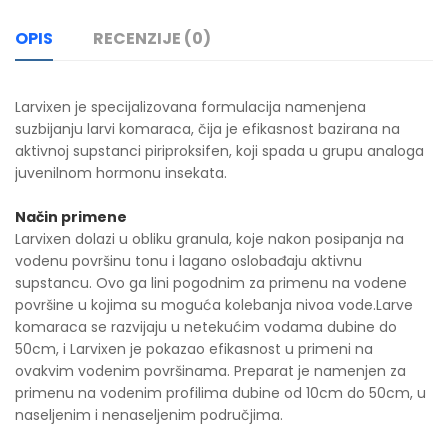
OPIS
RECENZIJE (0)
Larvixen je specijalizovana formulacija namenjena
suzbijanju larvi komaraca, čija je efikasnost bazirana na
aktivnoj supstanci piriproksifen, koji spada u grupu analoga
juvenilnom hormonu insekata.
Način primene
Larvixen dolazi u obliku granula, koje nakon posipanja na
vodenu površinu tonu i lagano oslobađaju aktivnu
supstancu. Ovo ga lini pogodnim za primenu na vodene
površine u kojima su moguća kolebanja nivoa vode.Larve
komaraca se razvijaju u netekućim vodama dubine do
50cm, i Larvixen je pokazao efikasnost u primeni na
ovakvim vodenim površinama. Preparat je namenjen za
primenu na vodenim profilima dubine od 10cm do 50cm, u
naseljenim i nenaseljenim područjima.