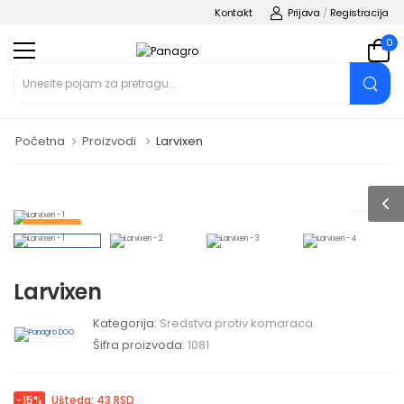
Kontakt
Prijava
/
Registracija
0
Početna
Proizvodi
Larvixen
KOMARCI
Larvixen
Kategorija:
Sredstva protiv komaraca
Šifra proizvoda:
1081
-15%
Ušteda: 43 RSD