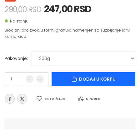
247,00 RSD
290,00 RSD
Na stanju
Biocidni proizvod u formi granula namenjen za suzbijanje larvi
komaraca.
Pakovanje:
DODAJ U KORPU
LISTA ŽELJA
UPOREDI