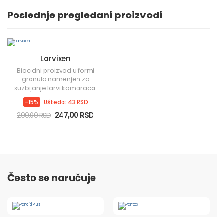
Poslednje pregledani proizvodi
Larvixen
Biocidni proizvod u formi
granula namenjen za
suzbijanje larvi komaraca.
-15%
Ušteda: 43 RSD
247,00 RSD
290,00 RSD
Često se naručuje