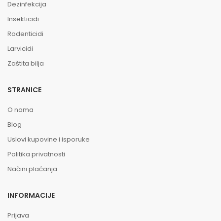
Dezinfekcija
Insekticidi
Rodenticidi
Larvicidi
Zaštita bilja
STRANICE
O nama
Blog
Uslovi kupovine i isporuke
Politika privatnosti
Načini plaćanja
INFORMACIJE
Prijava