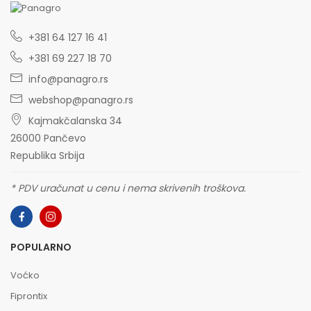
+381 64 127 16 41
+381 69 227 18 70
info@panagro.rs
webshop@panagro.rs
Kajmakčalanska 34
26000 Pančevo
Republika Srbija
* PDV uračunat u cenu i nema skrivenih troškova.
POPULARNO
Voćko
Fiprontix