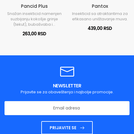
Pancid Plus
Pantox
Snažan insekticid namenjen
Insekticid sa atraktantima za
suzbijanju kokošje grinje
efikasano uništavanje muva.
(tekut), bubašvaba i...
439,00 RSD
263,00 RSD
NEWSLETTER
Prijavite se za obaveštenja i najbolje promocije.
PRIJAVITE SE