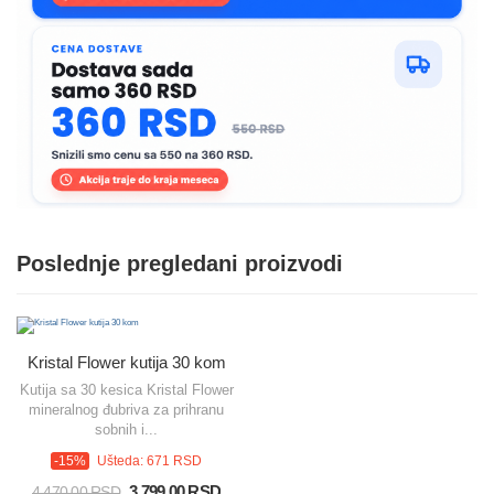
Poslednje pregledani proizvodi
Kristal Flower kutija 30 kom
Kutija sa 30 kesica Kristal Flower
mineralnog đubriva za prihranu
sobnih i...
-15%
Ušteda: 671 RSD
3.799,00 RSD
4.470,00 RSD