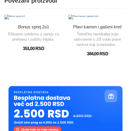
Povezani proizvodi
Bonus sprej 2u1
Plavi kamen i gašeni kreč
Efikasno sredstvo u spreju za
Tehničke hemikalije koje
prehranu i zaštitu biljaka.
rastvorene u 10l vode prave
rastvor koji izvanredno...
351,00 RSD
384,00 RSD