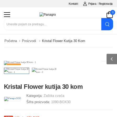
Kontakt
Prijava
/
Registracija
0
Početna
Proizvodi
Kristal Flower Kutija 30 Kom
KUTIJE
Kristal Flower kutija 30 kom
Kategorija:
Zaštita cveća
Šifra proizvoda:
1090-BOX30