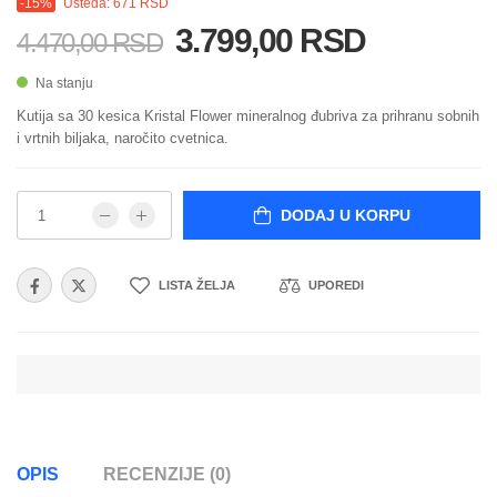
-15%
Ušteda: 671 RSD
3.799,00 RSD
4.470,00 RSD
Na stanju
Kutija sa 30 kesica Kristal Flower mineralnog đubriva za prihranu sobnih
i vrtnih biljaka, naročito cvetnica.
DODAJ U KORPU
LISTA ŽELJA
UPOREDI
OPIS
RECENZIJE (0)