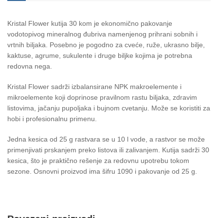
Kristal Flower kutija 30 kom je ekonomično pakovanje
vodotopivog mineralnog đubriva namenjenog prihrani sobnih i
vrtnih biljaka. Posebno je pogodno za cveće, ruže, ukrasno bilje,
kaktuse, agrume, sukulente i druge biljke kojima je potrebna
redovna nega.
Kristal Flower sadrži izbalansirane NPK makroelemente i
mikroelemente koji doprinose pravilnom rastu biljaka, zdravim
listovima, jačanju pupoljaka i bujnom cvetanju. Može se koristiti za
hobi i profesionalnu primenu.
Jedna kesica od 25 g rastvara se u 10 l vode, a rastvor se može
primenjivati prskanjem preko listova ili zalivanjem. Kutija sadrži 30
kesica, što je praktično rešenje za redovnu upotrebu tokom
sezone. Osnovni proizvod ima šifru 1090 i pakovanje od 25 g.