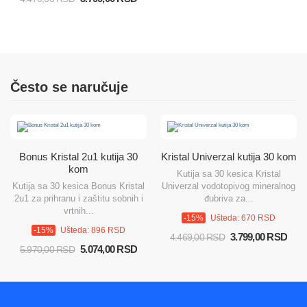
Često se naručuje
Bonus Kristal 2u1 kutija 30
Kristal Univerzal kutija 30 kom
kom
Kutija sa 30 kesica Kristal
Kutija sa 30 kesica Bonus Kristal
Univerzal vodotopivog mineralnog
2u1 za prihranu i zaštitu sobnih i
đubriva za...
vrtnih...
-15%
Ušteda: 670 RSD
-15%
Ušteda: 896 RSD
3.799,00 RSD
4.469,00 RSD
5.074,00 RSD
5.970,00 RSD