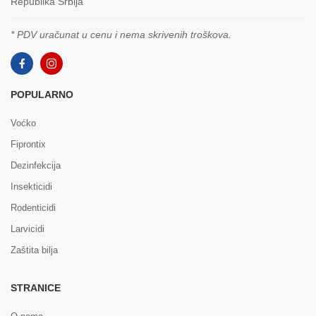
Republika Srbija
* PDV uračunat u cenu i nema skrivenih troškova.
POPULARNO
Voćko
Fiprontix
Dezinfekcija
Insekticidi
Rodenticidi
Larvicidi
Zaštita bilja
STRANICE