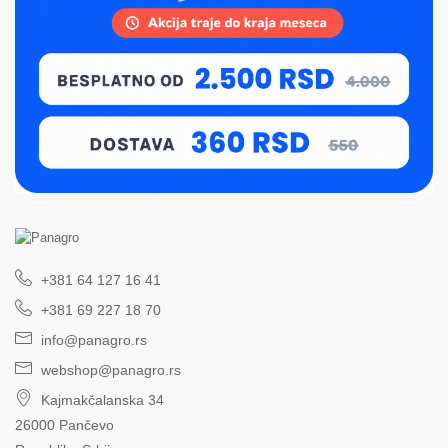
+381 64 127 16 41
+381 69 227 18 70
info@panagro.rs
webshop@panagro.rs
Kajmakčalanska 34
26000 Pančevo