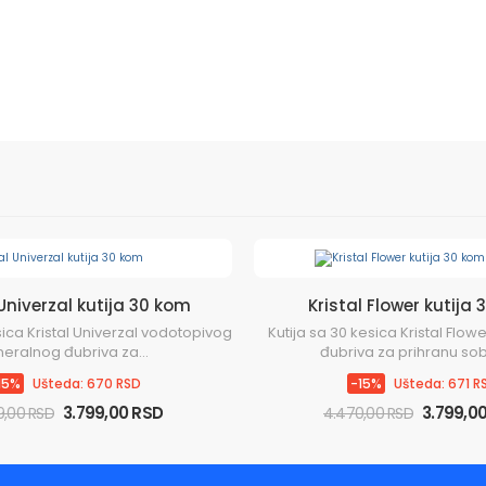
 Univerzal kutija 30 kom
Kristal Flower kutija
sica Kristal Univerzal vodotopivog
Kutija sa 30 kesica Kristal Flo
eralnog đubriva za...
đubriva za prihranu sobni
15%
Ušteda: 670 RSD
-15%
Ušteda: 671 R
3.799,00 RSD
3.799,0
9,00 RSD
4.470,00 RSD