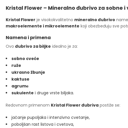
Kristal Flower – Mineralno đubrivo za sobne i 
Kristal Flower
je visokokvalitetno
mineralno đubrivo
name
makroelemente i mikroelemente
koji obezbeđuju sve potre
Namena i primena
Ovo
đubrivo za biljke
idealno je za:
sobno cveće
ruže
ukrasno žbunje
kaktuse
agrumе
sukulente
i druge vrste biljaka.
Redovnom primenom
Kristal Flower đubriva
postiže se:
jačanje pupoljaka i intenzivno cvetanje,
poboljšan rast listova i cvetova,