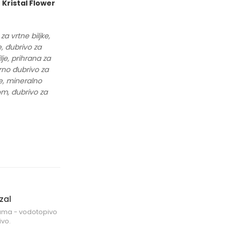
,
Kristal Flower
a vrtne biljke,
e, đubrivo za
je, prihrana za
arno đubrivo za
ve, mineralno
om, đubrivo za
zal
Bonus Kristal 2u1
kama - vodotopivo
Zaštita i đubrenje sobnih i vrtnih biljaka -
vo.
mineralno đubrivo i sredstvo...