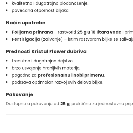
kvalitetno i dugotrajno plodonošenje,
povećana otpornost biljaka.
Način upotrebe
Folijarna prihrana
– rastvoriti
25 g u 10 litara vode
i pri
Fertirigacija
(zalivanje) – istim rastvorom biljke se zalivaj
Prednosti Kristal Flower đubriva
trenutno i dugotrajno dejstvo,
brzo usvajanje hranljivih materija,
pogodno za
profesionalnu i hobi primenu
,
podržava optimalan razvoj svih delova biljke.
Pakovanje
Dostupno u pakovanju od
25 g
, praktično za jednostavnu pr