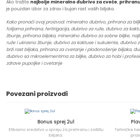
Ako tražite
najbolje mineralno đubrivo za cveće
,
prihranu
je pouzdan izbor za zdrav i bujan rast vaših biljaka.
Kako pronaći ovaj proizvod: mineralno đubrivo, prihrana za biljk
folijarna prihrana, fertirigacija, đubrivo za ruže, đubrivo za k
žbunje, prihrana biljaka, mineralno đubrivo za sobne biljke, naj
ruže i ukrasno žbunje, đubrivo za kaktuse i sukulente, đubrivo z
brži rast biljaka, prihrana za cvetanje i plodonošenje biljaka, đ
đubrivo sa mikroelementima za biljke, đubrivo za hobi i profes
zdrave pupoljke i cvetanje
Povezani proizvodi
Bonus sprej 2u1
Pla
Efikasno sredstvo u spreju za prehranu i zaštitu
Tehničke hem
biljaka.
prav