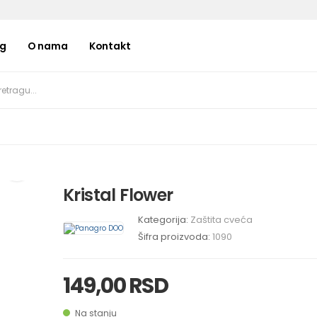
og
O nama
Kontakt
Kristal Flower
Kategorija:
Zaštita cveća
Šifra proizvoda:
1090
149,00 RSD
Na stanju