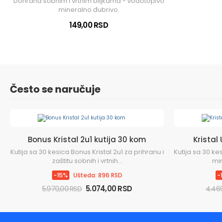
Dohrana sobnim i vrtnim biljkama - vodotopivo
mineralno đubrivo.
149,00 RSD
Često se naručuje
Bonus Kristal 2u1 kutija 30 kom
Kristal
Kutija sa 30 kesica Bonus Kristal 2u1 za prihranu i
Kutija sa 30 ke
zaštitu sobnih i vrtnih...
min
-15%
Ušteda: 896 RSD
-
5.074,00 RSD
5.970,00 RSD
4.46