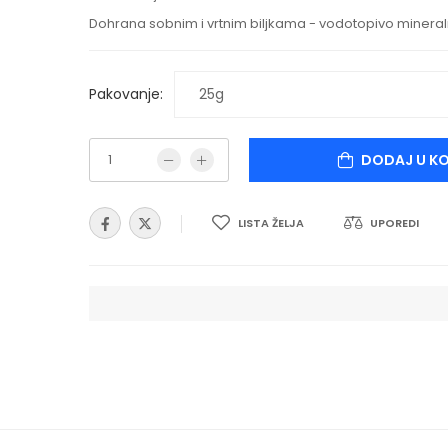
Dohrana sobnim i vrtnim biljkama - vodotopivo mineral
Pakovanje:
DODAJ U K
LISTA ŽELJA
UPOREDI