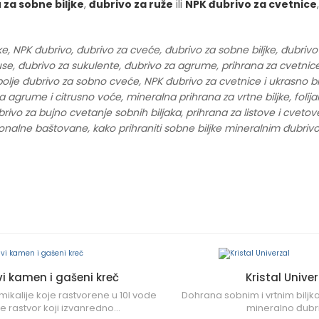
 za sobne biljke
,
đubrivo za ruže
ili
NPK đubrivo za cvetnice
e, NPK đubrivo, đubrivo za cveće, đubrivo za sobne biljke, đubrivo z
aktuse, đubrivo za sukulente, đubrivo za agrume, prihrana za cvetnic
bolje đubrivo za sobno cveće, NPK đubrivo za cvetnice i ukrasno bil
a agrume i citrusno voće, mineralna prihrana za vrtne biljke, folij
ubrivo za bujno cvetanje sobnih biljaka, prihrana za listove i cveto
ionalne baštovane, kako prihraniti sobne biljke mineralnim đubriv
vi kamen i gašeni kreč
Kristal Univer
ikalije koje rastvorene u 10l vode
Dohrana sobnim i vrtnim bilj
e rastvor koji izvanredno...
mineralno đubri