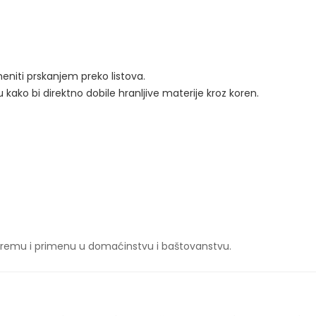
meniti prskanjem preko listova.
u kako bi direktno dobile hranljive materije kroz koren.
ipremu i primenu u domaćinstvu i baštovanstvu.