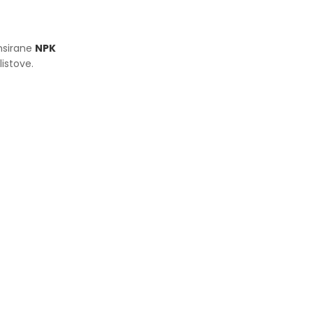
ansirane
NPK
listove.