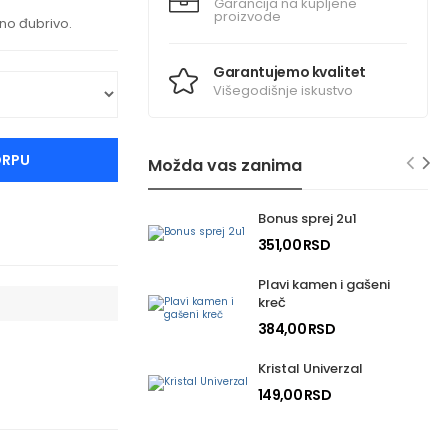
Garancija na kupljene
proizvode
no đubrivo.
Garantujemo kvalitet
Višegodišnje iskustvo
ORPU
Možda vas zanima
Bonus sprej 2u1
351,00 RSD
Plavi kamen i gašeni
kreč
384,00 RSD
Kristal Univerzal
149,00 RSD