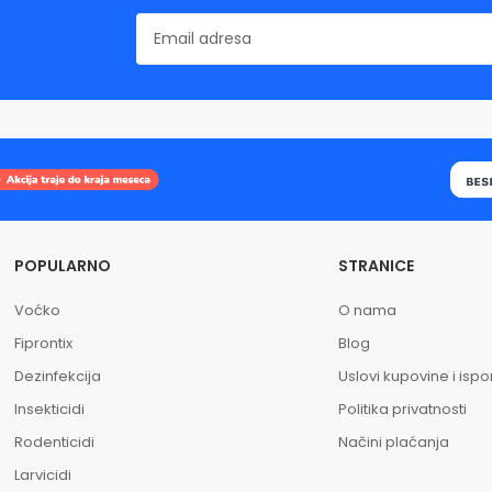
POPULARNO
STRANICE
Voćko
O nama
Fiprontix
Blog
Dezinfekcija
Uslovi kupovine i isp
Insekticidi
Politika privatnosti
Rodenticidi
Načini plaćanja
Larvicidi