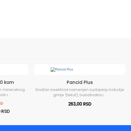
 30 kom
Pancid Plus
wer mineralnog
Snažan insekticid namenjen suzbijanju kokošje
h i...
grinje (tekut), bubašvaba i...
SD
263,00 RSD
0 RSD