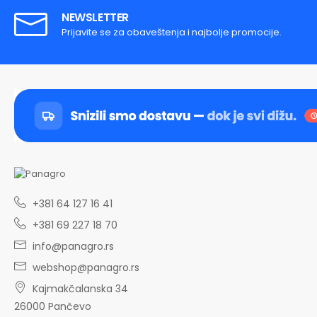
NEWSLETTER
Prijavite se za obaveštenja i najbolje promocije.
+381 64 127 16 41
+381 69 227 18 70
info@panagro.rs
webshop@panagro.rs
Kajmakčalanska 34
26000 Pančevo