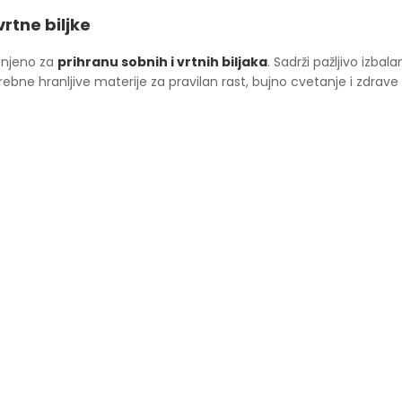
vrtne biljke
njeno za
prihranu sobnih i vrtnih biljaka
. Sadrži pažljivo izbal
bne hranljive materije za pravilan rast, bujno cvetanje i zdrave 