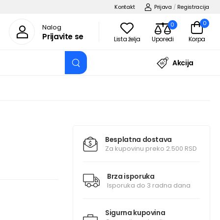
Kontakt
Prijava
/
Registracija
0
0
Nalog
Prijavite se
Lista želja
Uporedi
Korpa
Akcija
Besplatna dostava
Za kupovinu preko 2.500 RSD
Brza isporuka
Isporuka do 3 radna dana
Sigurna kupovina